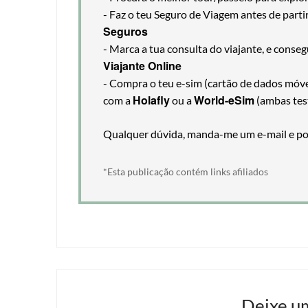
- Faz o teu Seguro de Viagem antes de part
Seguros
- Marca a tua consulta do viajante, e cons
Viajante Online
- Compra o teu e-sim (cartão de dados móveis
Holafly
World-eSim
com a
ou a
(ambas tes
Qualquer dúvida, manda-me um e-mail e pos
*Esta publicação contém links afiliados
Deixe u