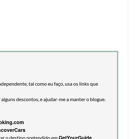
ndependente, tal como eu faço, usa os links que
r alguns descontos, e ajudar-me a manter o blogue.
oking.com
scoverCars
GetYourGuide
rar o destino pretendido em