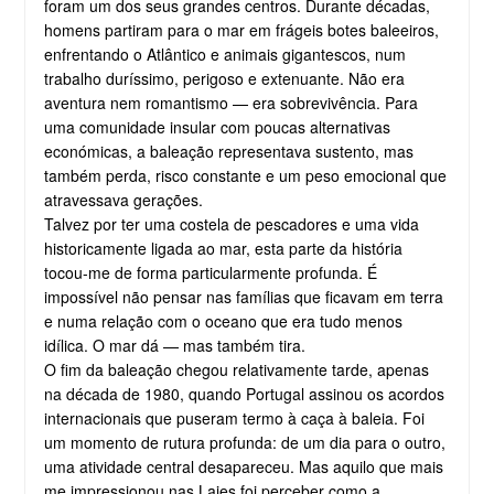
foram um dos seus grandes centros. Durante décadas,
homens partiram para o mar em frágeis botes baleeiros,
enfrentando o Atlântico e animais gigantescos, num
trabalho duríssimo, perigoso e extenuante. Não era
aventura nem romantismo — era sobrevivência. Para
uma comunidade insular com poucas alternativas
económicas, a baleação representava sustento, mas
também perda, risco constante e um peso emocional que
atravessava gerações.
Talvez por ter uma costela de pescadores e uma vida
historicamente ligada ao mar, esta parte da história
tocou-me de forma particularmente profunda. É
impossível não pensar nas famílias que ficavam em terra
e numa relação com o oceano que era tudo menos
idílica. O mar dá — mas também tira.
O fim da baleação chegou relativamente tarde, apenas
na década de 1980, quando Portugal assinou os acordos
internacionais que puseram termo à caça à baleia. Foi
um momento de rutura profunda: de um dia para o outro,
uma atividade central desapareceu. Mas aquilo que mais
me impressionou nas Lajes foi perceber como a