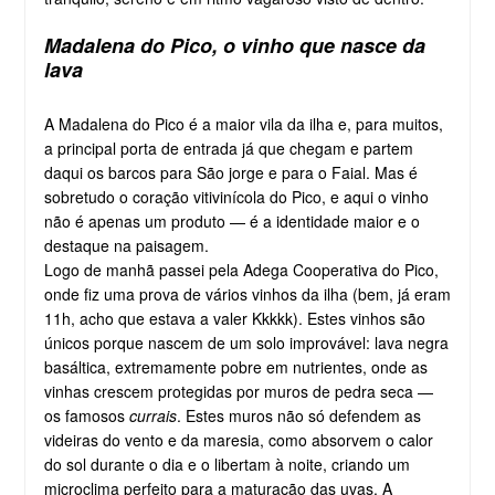
Madalena do Pico, o vinho que nasce da
lava
A Madalena do Pico é a maior vila da ilha e, para muitos,
a principal porta de entrada já que chegam e partem
daqui os barcos para São jorge e para o Faial. Mas é
sobretudo o coração vitivinícola do Pico, e aqui o vinho
não é apenas um produto — é a identidade maior e o
destaque na paisagem.
Logo de manhã passei pela Adega Cooperativa do Pico,
onde fiz uma prova de vários vinhos da ilha (bem, já eram
11h, acho que estava a valer Kkkkk). Estes vinhos são
únicos porque nascem de um solo improvável: lava negra
basáltica, extremamente pobre em nutrientes, onde as
vinhas crescem protegidas por muros de pedra seca —
os famosos
currais
. Estes muros não só defendem as
videiras do vento e da maresia, como absorvem o calor
do sol durante o dia e o libertam à noite, criando um
microclima perfeito para a maturação das uvas. A