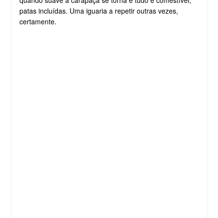
quando suave a carapaça se torna e tudo é comestível,
patas incluídas. Uma iguaria a repetir outras vezes,
certamente.