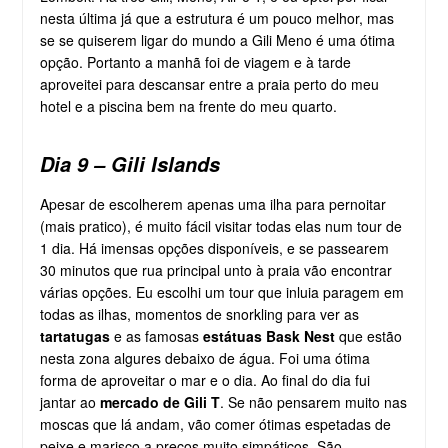
nesta última já que a estrutura é um pouco melhor, mas
se se quiserem ligar do mundo a Gili Meno é uma ótima
opção. Portanto a manhã foi de viagem e à tarde
aproveitei para descansar entre a praia perto do meu
hotel e a piscina bem na frente do meu quarto.
Dia 9 – Gili Islands
Apesar de escolherem apenas uma ilha para pernoitar
(mais pratico), é muito fácil visitar todas elas num tour de
1 dia. Há imensas opções disponíveis, e se passearem
30 minutos que rua principal unto à praia vão encontrar
várias opções. Eu escolhi um tour que inluia paragem em
todas as ilhas, momentos de snorkling para ver as
tartatugas
e as famosas
estátuas Bask Nest
que estão
nesta zona algures debaixo de água. Foi uma ótima
forma de aproveitar o mar e o dia. Ao final do dia fui
jantar ao
mercado de Gili T
. Se não pensarem muito nas
moscas que lá andam, vão comer ótimas espetadas de
peixe e marisco a preços muito simpáticos. São