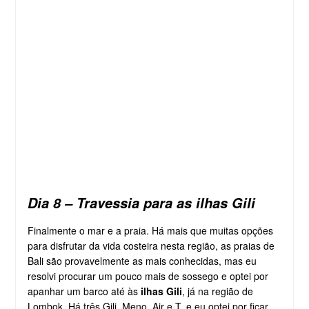
Dia 8 – Travessia para as ilhas Gili
Finalmente o mar e a praia. Há mais que muitas opções
para disfrutar da vida costeira nesta região, as praias de
Bali são provavelmente as mais conhecidas, mas eu
resolvi procurar um pouco mais de sossego e optei por
apanhar um barco até às
ilhas Gili
, já na região de
Lombok. Há três Gili, Meno, Air e T, e eu optei por ficar