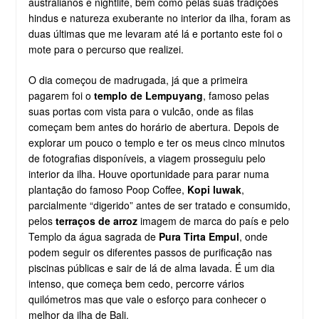
australianos e nightlife, bem como pelas suas tradições
hindus e natureza exuberante no interior da ilha, foram as
duas últimas que me levaram até lá e portanto este foi o
mote para o percurso que realizei.
O dia começou de madrugada, já que a primeira
pagarem foi o
templo de Lempuyang
, famoso pelas
suas portas com vista para o vulcão, onde as filas
começam bem antes do horário de abertura. Depois de
explorar um pouco o templo e ter os meus cinco minutos
de fotografias disponíveis, a viagem prosseguiu pelo
interior da ilha. Houve oportunidade para parar numa
plantação do famoso Poop Coffee,
Kopi luwak
,
parcialmente “digerido” antes de ser tratado e consumido,
pelos
terraços de arroz
imagem de marca do país e pelo
Templo da água sagrada de
Pura Tirta Empul
, onde
podem seguir os diferentes passos de purificação nas
piscinas públicas e sair de lá de alma lavada. É um dia
intenso, que começa bem cedo, percorre vários
quilómetros mas que vale o esforço para conhecer o
melhor da ilha de Bali.