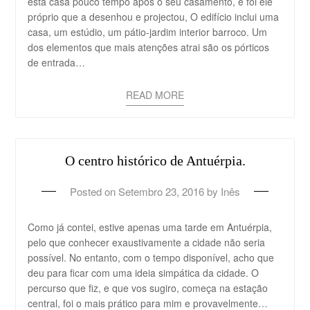
esta casa pouco tempo após o seu casamento, e foi ele
próprio que a desenhou e projectou, O edifício inclui uma
casa, um estúdio, um pátio-jardim interior barroco. Um
dos elementos que mais atenções atrai são os pórticos
de entrada…
READ MORE
O centro histórico de Antuérpia.
Posted on
Setembro 23, 2016
by
Inês
Como já contei, estive apenas uma tarde em Antuérpia,
pelo que conhecer exaustivamente a cidade não seria
possível. No entanto, com o tempo disponível, acho que
deu para ficar com uma ideia simpática da cidade. O
percurso que fiz, e que vos sugiro, começa na estação
central, foi o mais prático para mim e provavelmente…