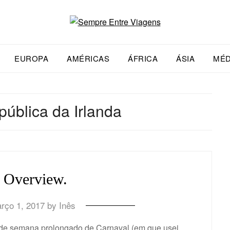
EUROPA
AMÉRICAS
ÁFRICA
ÁSIA
MÉD
ública da Irlanda
 Overview.
rço 1, 2017
by
Inês
 de semana prolongado de Carnaval (em que usei