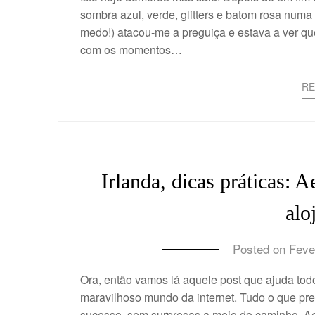
sombra azul, verde, glitters e batom rosa n
medo!) atacou-me a preguiça e estava a ver qu
com os momentos…
R
Irlanda, dicas práticas: A
alo
Posted on
Feve
Ora, então vamos lá aquele post que ajuda tod
maravilhoso mundo da internet. Tudo o que p
sucesso, sem surpresas a meio do caminho. Aer