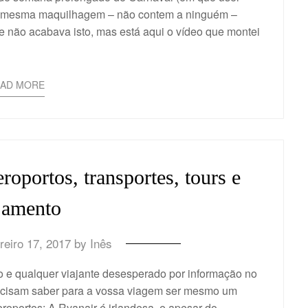
uma mesma maquilhagem – não contem a ninguém –
e não acabava isto, mas está aqui o vídeo que montei
EAD MORE
eroportos, transportes, tours e
jamento
reiro 17, 2017
by
Inês
o e qualquer viajante desesperado por informação no
recisam saber para a vossa viagem ser mesmo um
oportos: A Ryanair é irlandesa, e apesar do