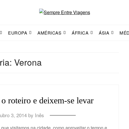
EUROPA
AMÉRICAS
ÁFRICA
ÁSIA
MÉD
ria:
Verona
 roteiro e deixem-se levar
ubro 3, 2014
by
Inês
 que visitamos na cidade, como aproveitar o tempo e