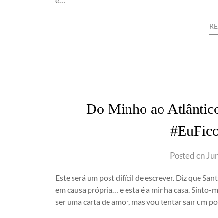
e…
R
Do Minho ao Atlântico
#EuFic
Posted on
Ju
Este será um post difícil de escrever. Diz que San
em causa própria… e esta é a minha casa. Sinto-me
ser uma carta de amor, mas vou tentar sair um p