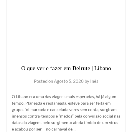
O que ver e fazer em Beirute | Líbano
Posted on
Agosto 5, 2020
by
Inês
O Líbano era uma das viagens mais esperadas, há já algum
tempo. Planeada e replaneada, esteve para ser feita em
grupo, foi marcada e cancelada vezes sem conta, surgiram
imensos contra-tempos e “medos” pela convulsão social nas
datas da viagem, pelo surgimento ainda tímido de um vírus
e acabou por ser – no carnaval de…