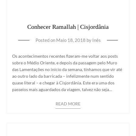
Conhecer Ramallah | Cisjordânia
Posted on
Maio 18, 2018
by
Inês
Os acontecimentos recentes fizeram-me voltar aos posts
sobre o Médio Oriente, e depois da passagem pelo Muro
das Lamentações no início da semana, tínhamos que vir até
ao outro lado da barricada – infelizmente num sentido
quase literal – e chegar à Cisjordânia. Este era uma dos
passeios mais aguardados da viagem, talvez não seja…
READ MORE