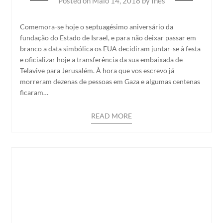
Posted on
Maio 14, 2018
by
Inês
Comemora-se hoje o septuagésimo aniversário da
fundação do Estado de Israel, e para não deixar passar em
branco a data simbólica os EUA decidiram juntar-se à festa
e oficializar hoje a transferência da sua embaixada de
Telavive para Jerusalém. À hora que vos escrevo já
morreram dezenas de pessoas em Gaza e algumas centenas
ficaram…
READ MORE