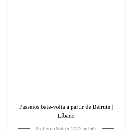
Passeios bate-volta a partir de Beirute |
Líbano
Posted on
Maio 6, 2022
by
Inês