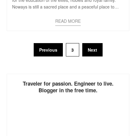
Noways is still a sacred place and a peaceful place to…
READ MORE
Previous
3
Next
Traveler for passion. Engineer to live.
Blogger in the free time.