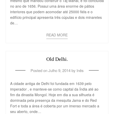
mesmo que mandou construir o Taj Mahal, e foi concluída
no ano de 1656. Possui uma área enorme de pátios
interiores que podem acomodar até 25000 fiéis e o
edifício principal apresenta três cúpulas e dois minaretes
de…
READ MORE
Old Delhi.
Posted on
Julho 9, 2014
by
Inês
A cidade antiga de Delhi foi fundada em 1639 pelo
imperador , e manteve-se como capital da Índia até ao
fim da dinastia Mongol. Hoje em dia a sua silhueta é
dominada pela presença da mesquita Jama e do Red
Fort e toda a área é coberta por um imenso mercado a
seu aberto, onde…