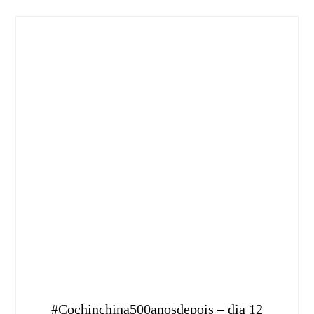
#Cochinchina500anosdepois – dia 12