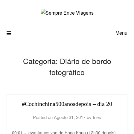
Menu
Categoria:
Diário de bordo
fotográfico
#Cochinchina500anosdepois – dia 20
Posted on
Agosto 31, 2017
by
Inês
00:01 – levantamos voo de Hong Kong (12h30 depois)