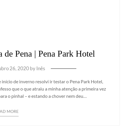
 de Pena | Pena Park Hotel
bro 26, 2020
by
Inês
ício de inverno resolvi ir testar o Pena Park Hotel,
fesso que o que atraiu a minha atenção a primeira vez
a para o pinhal – e estando a chover nem deu…
EAD MORE