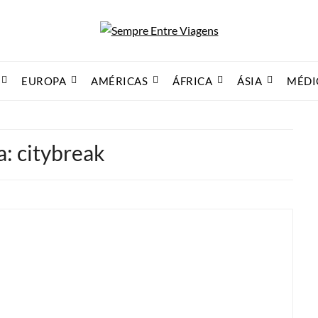
EUROPA
AMÉRICAS
ÁFRICA
ÁSIA
MÉDI
a:
citybreak