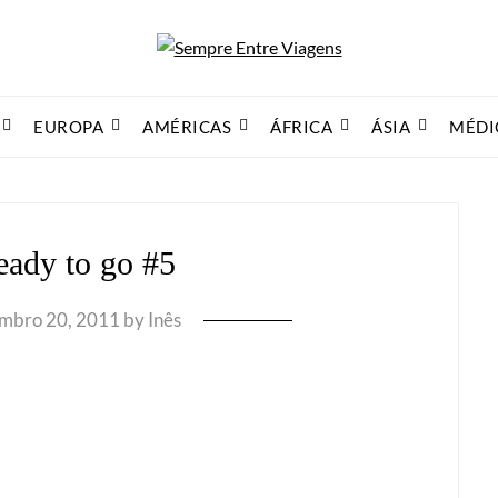
EUROPA
AMÉRICAS
ÁFRICA
ÁSIA
MÉDI
eady to go #5
mbro 20, 2011
by
Inês