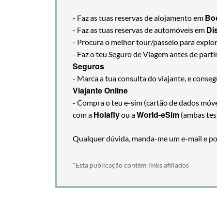
Bo
- Faz as tuas reservas de alojamento em
Di
- Faz as tuas reservas de automóveis em
- Procura o melhor tour/passeio para explo
- Faz o teu Seguro de Viagem antes de part
Seguros
- Marca a tua consulta do viajante, e cons
Viajante Online
- Compra o teu e-sim (cartão de dados móveis
Holafly
World-eSim
com a
ou a
(ambas tes
Qualquer dúvida, manda-me um e-mail e pos
*Esta publicação contém links afiliados