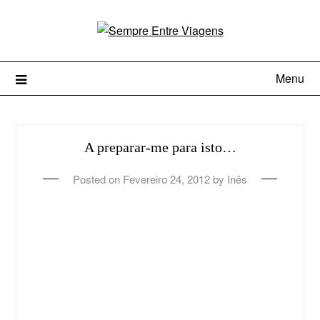
Menu
A preparar-me para isto…
Posted on
Fevereiro 24, 2012
by
Inês