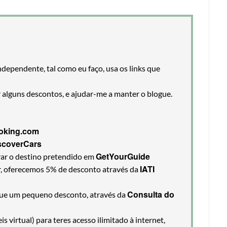
ndependente, tal como eu faço, usa os links que
r alguns descontos, e ajudar-me a manter o blogue.
oking.com
scoverCars
GetYourGuide
rar o destino pretendido em
IATI
ir, oferecemos 5% de desconto através da
Consulta do
egue um pequeno desconto, através da
 virtual) para teres acesso ilimitado à internet,