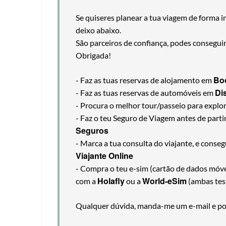
Se quiseres planear a tua viagem de forma i
deixo abaixo.
São parceiros de confiança, podes consegui
Obrigada!
Bo
- Faz as tuas reservas de alojamento em
Di
- Faz as tuas reservas de automóveis em
- Procura o melhor tour/passeio para explo
- Faz o teu Seguro de Viagem antes de part
Seguros
- Marca a tua consulta do viajante, e cons
Viajante Online
- Compra o teu e-sim (cartão de dados móveis
Holafly
World-eSim
com a
ou a
(ambas tes
Qualquer dúvida, manda-me um e-mail e pos