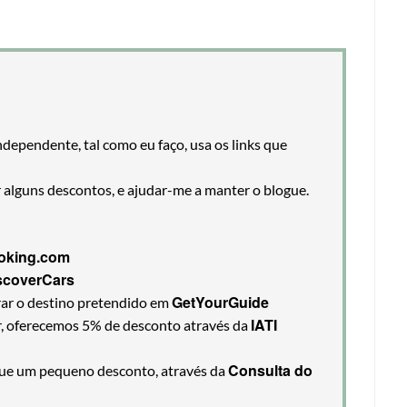
ndependente, tal como eu faço, usa os links que
r alguns descontos, e ajudar-me a manter o blogue.
oking.com
scoverCars
GetYourGuide
rar o destino pretendido em
IATI
ir, oferecemos 5% de desconto através da
Consulta do
egue um pequeno desconto, através da