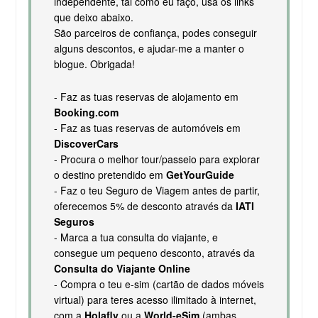
independente, tal como eu faço, usa os links
que deixo abaixo.
São parceiros de confiança, podes conseguir
alguns descontos, e ajudar-me a manter o
blogue. Obrigada!
- Faz as tuas reservas de alojamento em
Booking.com
- Faz as tuas reservas de automóveis em
DiscoverCars
- Procura o melhor tour/passeio para explorar
o destino pretendido em
GetYourGuide
- Faz o teu Seguro de Viagem antes de partir,
oferecemos 5% de desconto através da
IATI
Seguros
- Marca a tua consulta do viajante, e
consegue um pequeno desconto, através da
Consulta do Viajante Online
- Compra o teu e-sim (cartão de dados móveis
virtual) para teres acesso ilimitado à internet,
com a
Holafly
ou a
World-eSim
(ambas