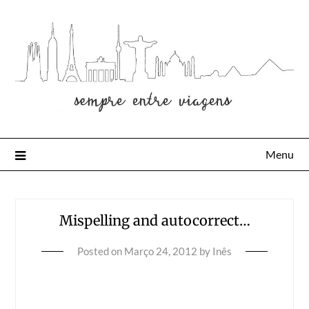
Menu
Mispelling and autocorrect…
Posted on
Março 24, 2012
by
Inês