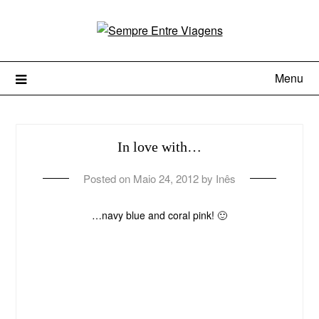
Menu
In love with…
Posted on
Maio 24, 2012
by
Inês
…navy blue and coral pink! 🙂