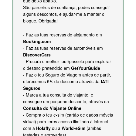
que deixo abaixo.
São parceiros de confiança, podes conseguir
alguns descontos, e ajudar-me a manter o
blogue. Obrigada!
- Faz as tuas reservas de alojamento em
Booking.com
- Faz as tuas reservas de automóveis em
DiscoverCars
- Procura o melhor tour/passeio para explorar
o destino pretendido em
GetYourGuide
- Faz o teu Seguro de Viagem antes de partir,
oferecemos 5% de desconto através da
IATI
Seguros
- Marca a tua consulta do viajante, e
consegue um pequeno desconto, através da
Consulta do Viajante Online
- Compra o teu e-sim (cartão de dados móveis
virtual) para teres acesso ilimitado à internet,
com a
Holafly
ou a
World-eSim
(ambas
testadas e aprovadas).