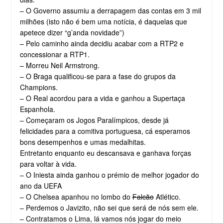
– O Governo assumiu a derrapagem das contas em 3 mil
milhões (isto não é bem uma notícia, é daquelas que
apetece dizer “g’anda novidade”)
– Pelo caminho ainda decidiu acabar com a RTP2 e
concessionar a RTP1.
– Morreu Neil Armstrong.
– O Braga qualificou-se para a fase do grupos da
Champions.
– O Real acordou para a vida e ganhou a Supertaça
Espanhola.
– Começaram os Jogos Paralímpicos, desde já
felicidades para a comitiva portuguesa, cá esperamos
bons desempenhos e umas medalhitas.
Entretanto enquanto eu descansava e ganhava forças
para voltar à vida.
– O Iniesta ainda ganhou o prémio de melhor jogador do
ano da UEFA
– O Chelsea apanhou no lombo do
Falcão
Atlético.
– Perdemos o Javizito, não sei que será de nós sem ele.
– Contratamos o Lima, lá vamos nós jogar do meio