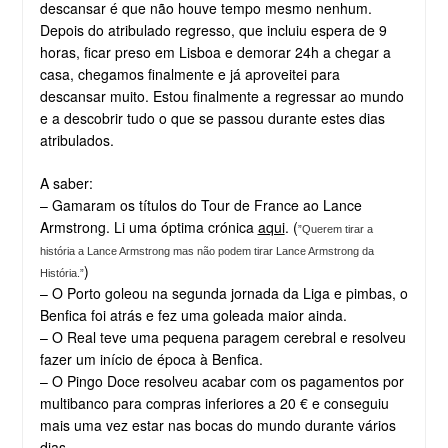
descansar é que não houve tempo mesmo nenhum.
Depois do atribulado regresso, que incluiu espera de 9
horas, ficar preso em Lisboa e demorar 24h a chegar a
casa, chegamos finalmente e já aproveitei para
descansar muito. Estou finalmente a regressar ao mundo
e a descobrir tudo o que se passou durante estes dias
atribulados.
A saber:
– Gamaram os títulos do Tour de France ao Lance
Armstrong. Li uma óptima crónica
aqui
. (
‎”Querem tirar a
história a Lance Armstrong mas não podem tirar Lance Armstrong da
)
História.”
– O Porto goleou na segunda jornada da Liga e pimbas, o
Benfica foi atrás e fez uma goleada maior ainda.
– O Real teve uma pequena paragem cerebral e resolveu
fazer um início de época à Benfica.
– O Pingo Doce resolveu acabar com os pagamentos por
multibanco para compras inferiores a 20 € e conseguiu
mais uma vez estar nas bocas do mundo durante vários
dias.