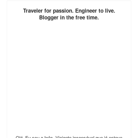
Traveler for passion. Engineer to live.
Blogger in the free time.
Olá, Eu sou a Inês. Viajante incansável que já esteve