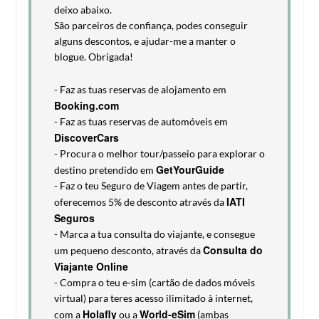
deixo abaixo.
São parceiros de confiança, podes conseguir
alguns descontos, e ajudar-me a manter o
blogue. Obrigada!
- Faz as tuas reservas de alojamento em
Booking.com
- Faz as tuas reservas de automóveis em
DiscoverCars
- Procura o melhor tour/passeio para explorar o
GetYourGuide
destino pretendido em
- Faz o teu Seguro de Viagem antes de partir,
IATI
oferecemos 5% de desconto através da
Seguros
- Marca a tua consulta do viajante, e consegue
Consulta do
um pequeno desconto, através da
Viajante Online
- Compra o teu e-sim (cartão de dados móveis
virtual) para teres acesso ilimitado à internet,
Holafly
World-eSim
com a
ou a
(ambas