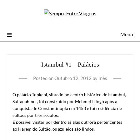
Menu
Istambul #1 – Palácios
Posted on
Outubro 12, 2012
by
Inês
O palácio Topkapi, situado no centro histórico de Istambul,
Sultanahmet, foi construído por Mehmet II logo após a
conquista de Constantinopla em 1453 e foi residência de
sultões por três séculos.
É possível visitar por dentro as alas outrora pertencentes
ao Harem do Sultão, os azulejos são lindos.