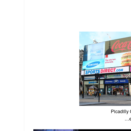
Picadilly
…e