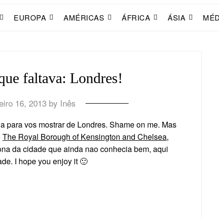
EUROPA
AMÉRICAS
ÁFRICA
ÁSIA
MÉD
ue faltava: Londres!
eiro 16, 2013
by
Inês
inha para vos mostrar de Londres. Shame on me. Mas
e
The Royal Borough of Kensington and Chelsea
,
ona da cidade que ainda nao conhecia bem, aqui
ade. I hope you enjoy it 🙂