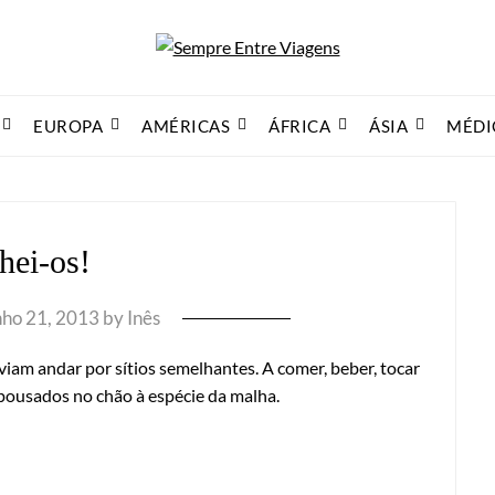
EUROPA
AMÉRICAS
ÁFRICA
ÁSIA
MÉDI
hei-os!
nho 21, 2013
by
Inês
iam andar por sítios semelhantes. A comer, beber, tocar
 pousados no chão à espécie da malha.