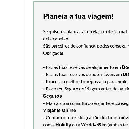
Planeia a tua viagem!
Se quiseres planear a tua viagem de forma i
deixo abaixo.
São parceiros de confiança, podes consegui
Obrigada!
Bo
- Faz as tuas reservas de alojamento em
Di
- Faz as tuas reservas de automóveis em
- Procura o melhor tour/passeio para explo
- Faz o teu Seguro de Viagem antes de part
Seguros
- Marca a tua consulta do viajante, e cons
Viajante Online
- Compra o teu e-sim (cartão de dados móveis
Holafly
World-eSim
com a
ou a
(ambas tes