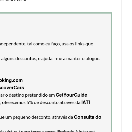
ndependente, tal como eu faço, usa os links que
r alguns descontos, e ajudar-me a manter o blogue.
oking.com
scoverCars
GetYourGuide
rar o destino pretendido em
IATI
ir, oferecemos 5% de desconto através da
Consulta do
egue um pequeno desconto, através da
 virtual) para teres acesso ilimitado à internet,