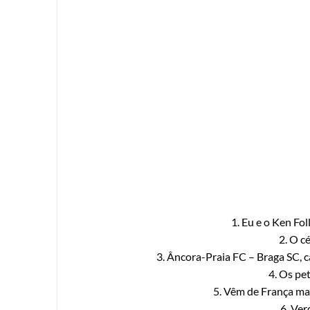
1. Eu e o Ken Fol
2. O c
3. Âncora-Praia FC – Braga SC, 
4. Os pe
5. Vêm de França ma
6. Ver