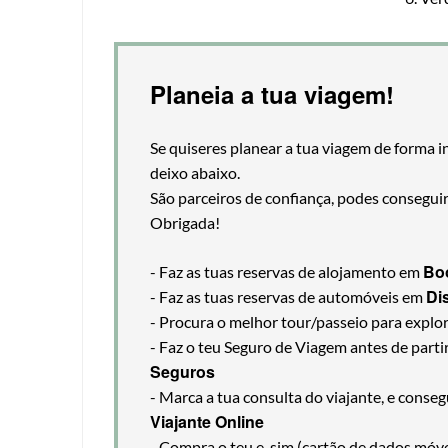
Planeia a tua viagem!
Se quiseres planear a tua viagem de forma i
deixo abaixo.
São parceiros de confiança, podes consegui
Obrigada!
Bo
- Faz as tuas reservas de alojamento em
Di
- Faz as tuas reservas de automóveis em
- Procura o melhor tour/passeio para explo
- Faz o teu Seguro de Viagem antes de part
Seguros
- Marca a tua consulta do viajante, e cons
Viajante Online
- Compra o teu e-sim (cartão de dados móveis