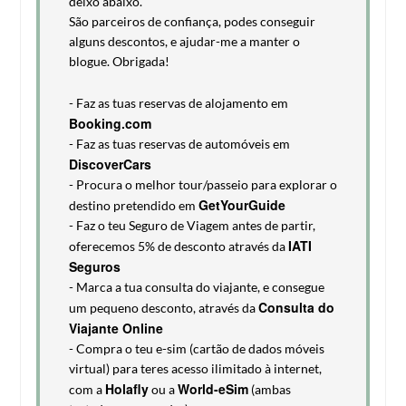
deixo abaixo.
São parceiros de confiança, podes conseguir
alguns descontos, e ajudar-me a manter o
blogue. Obrigada!
- Faz as tuas reservas de alojamento em
Booking.com
- Faz as tuas reservas de automóveis em
DiscoverCars
- Procura o melhor tour/passeio para explorar o
GetYourGuide
destino pretendido em
- Faz o teu Seguro de Viagem antes de partir,
IATI
oferecemos 5% de desconto através da
Seguros
- Marca a tua consulta do viajante, e consegue
Consulta do
um pequeno desconto, através da
Viajante Online
- Compra o teu e-sim (cartão de dados móveis
virtual) para teres acesso ilimitado à internet,
Holafly
World-eSim
com a
ou a
(ambas