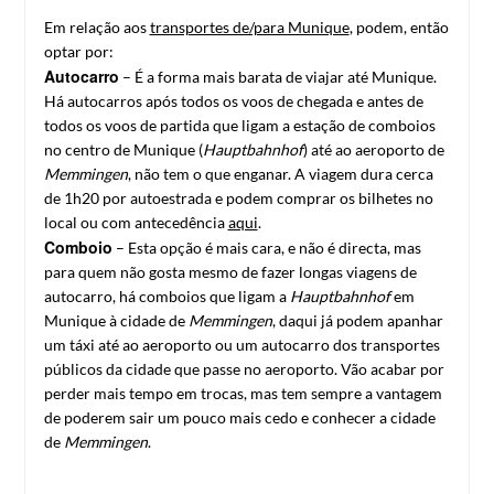
Em relação aos
transportes de/para Munique
, podem, então
optar por:
Autocarro
– É a forma mais barata de viajar até Munique.
Há autocarros após todos os voos de chegada e antes de
todos os voos de partida que ligam a estação de comboios
no centro de Munique (
Hauptbahnhof
) até ao aeroporto de
Memmingen
, não tem o que enganar. A viagem dura cerca
de 1h20 por autoestrada e podem comprar os bilhetes no
local ou com antecedência
aqui
.
Comboio
– Esta opção é mais cara, e não é directa, mas
para quem não gosta mesmo de fazer longas viagens de
autocarro, há comboios que ligam a
Hauptbahnhof
em
Munique à cidade de
Memmingen
, daqui já podem apanhar
um táxi até ao aeroporto ou um autocarro dos transportes
públicos da cidade que passe no aeroporto. Vão acabar por
perder mais tempo em trocas, mas tem sempre a vantagem
de poderem sair um pouco mais cedo e conhecer a cidade
de
Memmingen
.