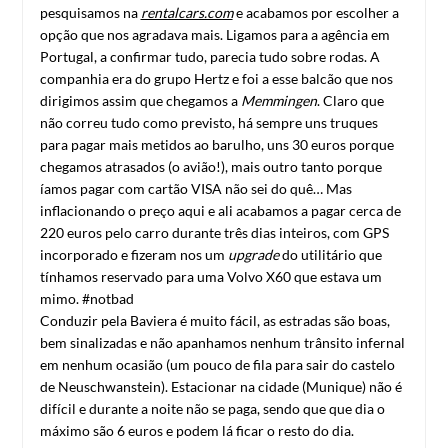
pesquisamos na
rentalcars.com
e acabamos por escolher a
opção que nos agradava mais. Ligamos para a agência em
Portugal, a confirmar tudo, parecia tudo sobre rodas. A
companhia era do grupo Hertz e foi a esse balcão que nos
dirigimos assim que chegamos a
Memmingen
. Claro que
não correu tudo como previsto, há sempre uns truques
para pagar mais metidos ao barulho, uns 30 euros porque
chegamos atrasados (o avião!), mais outro tanto porque
íamos pagar com cartão VISA não sei do quê… Mas
inflacionando o preço aqui e ali acabamos a pagar cerca de
220 euros pelo carro durante três dias inteiros, com GPS
incorporado e fizeram nos um
upgrade
do utilitário que
tínhamos reservado para uma Volvo X60 que estava um
mimo. #notbad
Conduzir pela Baviera é muito fácil, as estradas são boas,
bem sinalizadas e não apanhamos nenhum trânsito infernal
em nenhum ocasião (um pouco de fila para sair do castelo
de Neuschwanstein). Estacionar na cidade (Munique) não é
difícil e durante a noite não se paga, sendo que que dia o
máximo são 6 euros e podem lá ficar o resto do dia.