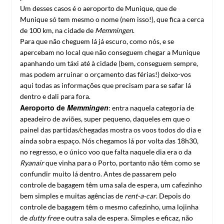
Um desses casos é o aeroporto de Munique, que de
Munique só tem mesmo o nome (nem isso!), que fica a cerca
de 100 km, na cidade de
Memmingen
.
Para que não cheguem lá já escuro, como nós, e se
apercebam no local que não conseguem chegar a Munique
apanhando um táxi até à cidade (bem, conseguem sempre,
mas podem arruinar o orçamento das férias!) deixo-vos
aqui todas as informações que precisam para se safar lá
dentro e dali para fora.
Aeroporto de
Memmingen
: entra naquela categoria de
apeadeiro de aviões, super pequeno, daqueles em que o
painel das partidas/chegadas mostra os voos todos do dia e
ainda sobra espaço. Nós chegamos lá por volta das 18h30,
no regresso, e o único voo que falta naquele dia era o da
Ryanair
que vinha para o Porto, portanto não têm como se
confundir muito lá dentro. Antes de passarem pelo
controle de bagagem têm uma sala de espera, um cafezinho
bem simples e muitas agências de
rent-a-car
. Depois do
controle de bagagem têm o mesmo cafezinho, uma lojinha
de
dutty free
e outra sala de espera. Simples e eficaz, não