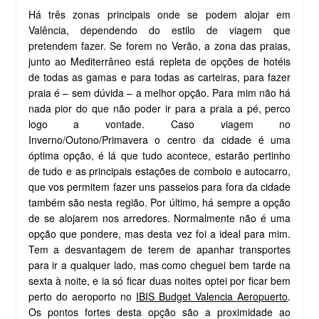
Há três zonas principais onde se podem alojar em
Valência, dependendo do estilo de viagem que
pretendem fazer. Se forem no Verão, a zona das praias,
junto ao Mediterrâneo está repleta de opções de hotéis
de todas as gamas e para todas as carteiras, para fazer
praia é – sem dúvida – a melhor opção. Para mim não há
nada pior do que não poder ir para a praia a pé, perco
logo a vontade. Caso viagem no
Inverno/Outono/Primavera o centro da cidade é uma
óptima opção, é lá que tudo acontece, estarão pertinho
de tudo e as principais estações de comboio e autocarro,
que vos permitem fazer uns passeios para fora da cidade
também são nesta região. Por último, há sempre a opção
de se alojarem nos arredores. Normalmente não é uma
opção que pondere, mas desta vez foi a ideal para mim.
Tem a desvantagem de terem de apanhar transportes
para ir a qualquer lado, mas como cheguei bem tarde na
sexta à noite, e ia só ficar duas noites optei por ficar bem
perto do aeroporto no
IBIS Budget Valencia Aeropuerto
.
Os pontos fortes desta opção são a proximidade ao