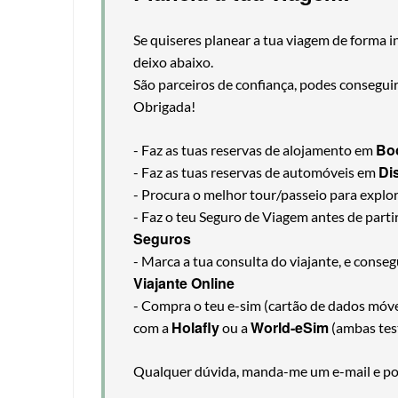
Se quiseres planear a tua viagem de forma i
deixo abaixo.
São parceiros de confiança, podes consegui
Obrigada!
Bo
- Faz as tuas reservas de alojamento em
Di
- Faz as tuas reservas de automóveis em
- Procura o melhor tour/passeio para explo
- Faz o teu Seguro de Viagem antes de part
Seguros
- Marca a tua consulta do viajante, e cons
Viajante Online
- Compra o teu e-sim (cartão de dados móveis
Holafly
World-eSim
com a
ou a
(ambas tes
Qualquer dúvida, manda-me um e-mail e pos