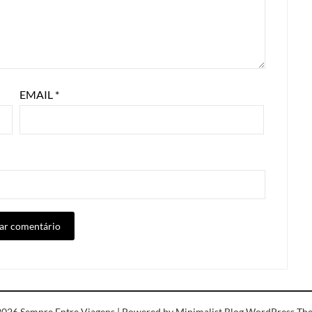
EMAIL
*
ALTERNATIVE:
2026 Sempre Entre Viagens
| Powered by
Minimalist Blog
WordPress Th