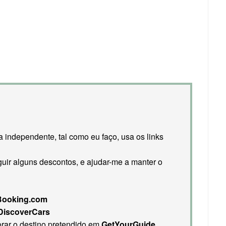
 independente, tal como eu faço, usa os links
uir alguns descontos, e ajudar-me a manter o
Booking.com
DiscoverCars
orar o destino pretendido em
GetYourGuide