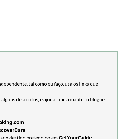
ndependente, tal como eu faço, usa os links que
r alguns descontos, e ajudar-me a manter o blogue.
oking.com
scoverCars
GetYourGuide
rar o destino pretendido em