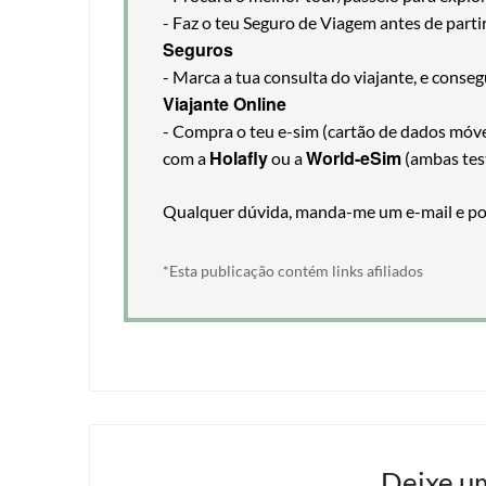
- Faz o teu Seguro de Viagem antes de part
Seguros
- Marca a tua consulta do viajante, e cons
Viajante Online
- Compra o teu e-sim (cartão de dados móveis
Holafly
World-eSim
com a
ou a
(ambas tes
Qualquer dúvida, manda-me um e-mail e pos
*Esta publicação contém links afiliados
Deixe u