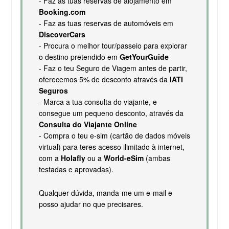
- Faz as tuas reservas de alojamento em
Booking.com
- Faz as tuas reservas de automóveis em
DiscoverCars
- Procura o melhor tour/passeio para explorar
o destino pretendido em
GetYourGuide
- Faz o teu Seguro de Viagem antes de partir,
oferecemos 5% de desconto através da
IATI
Seguros
- Marca a tua consulta do viajante, e
consegue um pequeno desconto, através da
Consulta do Viajante Online
- Compra o teu e-sim (cartão de dados móveis
virtual) para teres acesso ilimitado à internet,
com a
Holafly
ou a
World-eSim
(ambas
testadas e aprovadas).
Qualquer dúvida, manda-me um e-mail e
posso ajudar no que precisares.