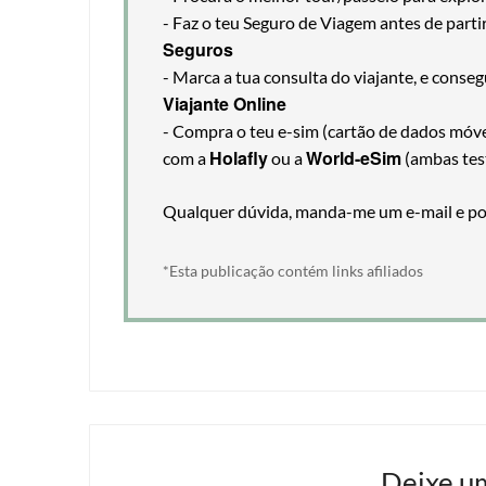
- Faz o teu Seguro de Viagem antes de part
Seguros
- Marca a tua consulta do viajante, e cons
Viajante Online
- Compra o teu e-sim (cartão de dados móveis
Holafly
World-eSim
com a
ou a
(ambas tes
Qualquer dúvida, manda-me um e-mail e pos
*Esta publicação contém links afiliados
Deixe u