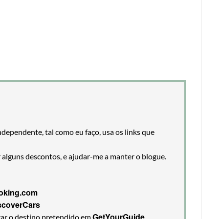
ndependente, tal como eu faço, usa os links que
r alguns descontos, e ajudar-me a manter o blogue.
oking.com
scoverCars
GetYourGuide
rar o destino pretendido em