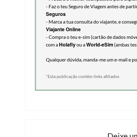
- Faz o teu Seguro de Viagem antes de part
Seguros
- Marca a tua consulta do viajante, e cons
Viajante Online
- Compra o teu e-sim (cartão de dados móveis
Holafly
World-eSim
com a
ou a
(ambas tes
Qualquer dúvida, manda-me um e-mail e pos
*Esta publicação contém links afiliados
Deixe u