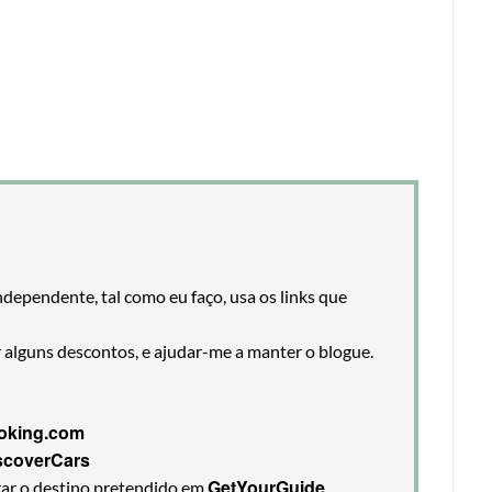
ndependente, tal como eu faço, usa os links que
r alguns descontos, e ajudar-me a manter o blogue.
oking.com
scoverCars
GetYourGuide
rar o destino pretendido em