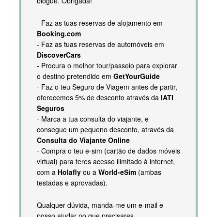
blogue. Obrigada!
- Faz as tuas reservas de alojamento em
Booking.com
- Faz as tuas reservas de automóveis em
DiscoverCars
- Procura o melhor tour/passeio para explorar
o destino pretendido em
GetYourGuide
- Faz o teu Seguro de Viagem antes de partir,
oferecemos 5% de desconto através da
IATI
Seguros
- Marca a tua consulta do viajante, e
consegue um pequeno desconto, através da
Consulta do Viajante Online
- Compra o teu e-sim (cartão de dados móveis
virtual) para teres acesso ilimitado à internet,
com a
Holafly
ou a
World-eSim
(ambas
testadas e aprovadas).
Qualquer dúvida, manda-me um e-mail e
posso ajudar no que precisares.