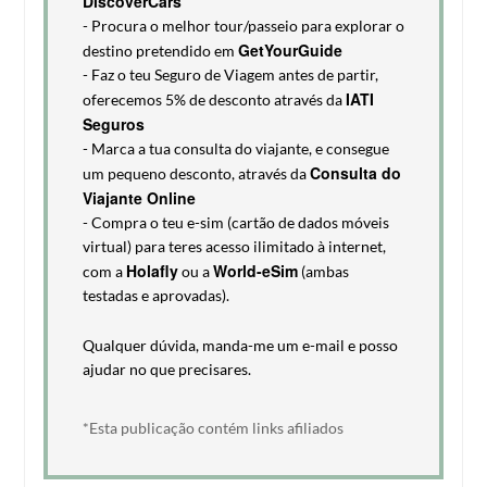
DiscoverCars
- Procura o melhor tour/passeio para explorar o
GetYourGuide
destino pretendido em
- Faz o teu Seguro de Viagem antes de partir,
IATI
oferecemos 5% de desconto através da
Seguros
- Marca a tua consulta do viajante, e consegue
Consulta do
um pequeno desconto, através da
Viajante Online
- Compra o teu e-sim (cartão de dados móveis
virtual) para teres acesso ilimitado à internet,
Holafly
World-eSim
com a
ou a
(ambas
testadas e aprovadas).
Qualquer dúvida, manda-me um e-mail e posso
ajudar no que precisares.
*Esta publicação contém links afiliados