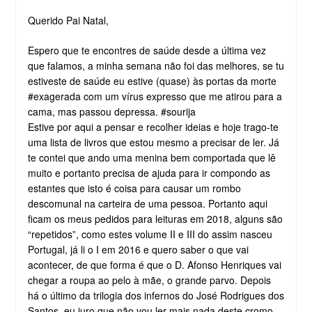
Querido Pai Natal,
Espero que te encontres de saúde desde a última vez
que falamos, a minha semana não foi das melhores, se tu
estiveste de saúde eu estive (quase) às portas da morte
#exagerada com um vírus expresso que me atirou para a
cama, mas passou depressa. #sourija
Estive por aqui a pensar e recolher ideias e hoje trago-te
uma lista de livros que estou mesmo a precisar de ler. Já
te contei que ando uma menina bem comportada que lê
muito e portanto precisa de ajuda para ir compondo as
estantes que isto é coisa para causar um rombo
descomunal na carteira de uma pessoa. Portanto aqui
ficam os meus pedidos para leituras em 2018, alguns são
“repetidos”, como estes volume II e III do assim nasceu
Portugal, já li o I em 2016 e quero saber o que vai
acontecer, de que forma é que o D. Afonso Henriques vai
chegar a roupa ao pelo à mãe, o grande parvo. Depois
há o último da trilogia dos infernos do José Rodrigues dos
Santos, eu juro que não vou ler mais nada deste cromo,