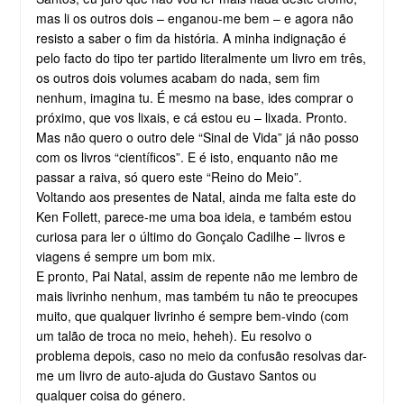
mas li os outros dois – enganou-me bem – e agora não
resisto a saber o fim da história. A minha indignação é
pelo facto do tipo ter partido literalmente um livro em três,
os outros dois volumes acabam do nada, sem fim
nenhum, imagina tu. É mesmo na base, ides comprar o
próximo, que vos lixais, e cá estou eu – lixada. Pronto.
Mas não quero o outro dele “Sinal de Vida” já não posso
com os livros “científicos”. E é isto, enquanto não me
passar a raiva, só quero este “Reino do Meio”.
Voltando aos presentes de Natal, ainda me falta este do
Ken Follett, parece-me uma boa ideia, e também estou
curiosa para ler o último do Gonçalo Cadilhe – livros e
viagens é sempre um bom mix.
E pronto, Pai Natal, assim de repente não me lembro de
mais livrinho nenhum, mas também tu não te preocupes
muito, que qualquer livrinho é sempre bem-vindo (com
um talão de troca no meio, heheh). Eu resolvo o
problema depois, caso no meio da confusão resolvas dar-
me um livro de auto-ajuda do Gustavo Santos ou
qualquer coisa do género.