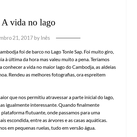
 A vida no lago
mbro 21, 2017
by
Inês
ambodja foi de barco no Lago Tonle Sap. Foi muito giro,
ia à última da hora mas valeu muito a pena. Teríamos
a conhecer a vida no maior lago do Cambodja, as aldeias
noa. Rendeu as melhores fotografias, ora espreitem
ior que nos permitiu atravessar a parte inicial do lago,
 mas igualmente interessante. Quando finalmente
a plataforma flutuante, onde passamos para uma
s escondida, entre as árvores e as casas aquáticas.
os em pequenas ruelas, tudo em versão água.