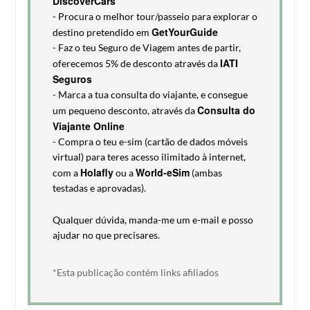
DiscoverCars
- Procura o melhor tour/passeio para explorar o
GetYourGuide
destino pretendido em
- Faz o teu Seguro de Viagem antes de partir,
IATI
oferecemos 5% de desconto através da
Seguros
- Marca a tua consulta do viajante, e consegue
Consulta do
um pequeno desconto, através da
Viajante Online
- Compra o teu e-sim (cartão de dados móveis
virtual) para teres acesso ilimitado à internet,
Holafly
World-eSim
com a
ou a
(ambas
testadas e aprovadas).
Qualquer dúvida, manda-me um e-mail e posso
ajudar no que precisares.
*Esta publicação contém links afiliados