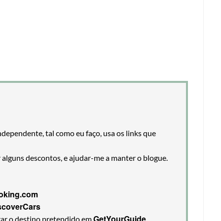
ndependente, tal como eu faço, usa os links que
r alguns descontos, e ajudar-me a manter o blogue.
oking.com
scoverCars
GetYourGuide
rar o destino pretendido em