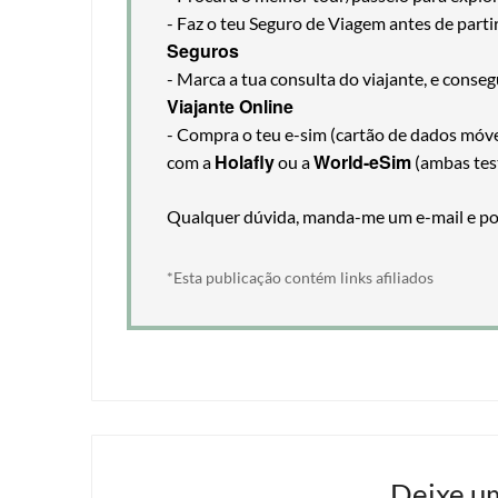
- Faz o teu Seguro de Viagem antes de part
Seguros
- Marca a tua consulta do viajante, e cons
Viajante Online
- Compra o teu e-sim (cartão de dados móveis
Holafly
World-eSim
com a
ou a
(ambas tes
Qualquer dúvida, manda-me um e-mail e pos
*Esta publicação contém links afiliados
Deixe u