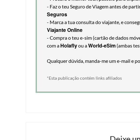
- Faz o teu Seguro de Viagem antes de part
Seguros
- Marca a tua consulta do viajante, e cons
Viajante Online
- Compra o teu e-sim (cartão de dados móveis
Holafly
World-eSim
com a
ou a
(ambas tes
Qualquer dúvida, manda-me um e-mail e pos
*Esta publicação contém links afiliados
Deixe u