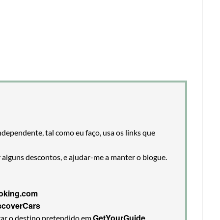
ndependente, tal como eu faço, usa os links que
r alguns descontos, e ajudar-me a manter o blogue.
oking.com
scoverCars
GetYourGuide
rar o destino pretendido em