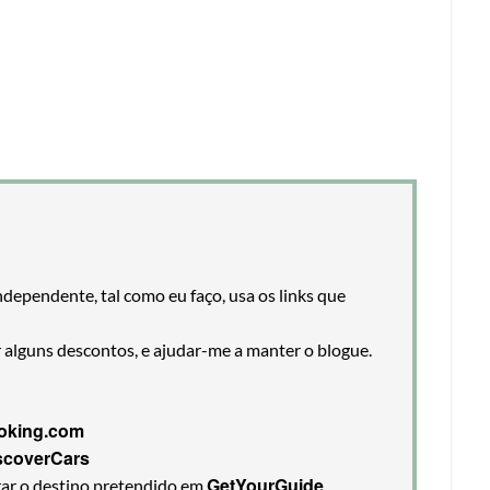
ndependente, tal como eu faço, usa os links que
r alguns descontos, e ajudar-me a manter o blogue.
oking.com
scoverCars
GetYourGuide
rar o destino pretendido em