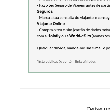
- Faz o teu Seguro de Viagem antes de part
Seguros
- Marca a tua consulta do viajante, e cons
Viajante Online
- Compra o teu e-sim (cartão de dados móveis
Holafly
World-eSim
com a
ou a
(ambas tes
Qualquer dúvida, manda-me um e-mail e pos
*Esta publicação contém links afiliados
Deixe u