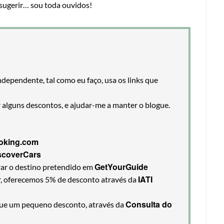
sugerir… sou toda ouvidos!
ndependente, tal como eu faço, usa os links que
r alguns descontos, e ajudar-me a manter o blogue.
oking.com
scoverCars
GetYourGuide
rar o destino pretendido em
IATI
ir, oferecemos 5% de desconto através da
Consulta do
egue um pequeno desconto, através da