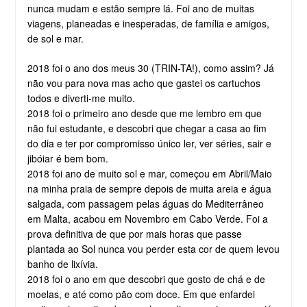
nunca mudam e estão sempre lá. Foi ano de muitas
viagens, planeadas e inesperadas, de família e amigos,
de sol e mar.
2018 foi o ano dos meus 30 (TRIN-TA!), como assim? Já
não vou para nova mas acho que gastei os cartuchos
todos e diverti-me muito.
2018 foi o primeiro ano desde que me lembro em que
não fui estudante, e descobri que chegar a casa ao fim
do dia e ter por compromisso único ler, ver séries, sair e
jibóiar é bem bom.
2018 foi ano de muito sol e mar, começou em Abril/Maio
na minha praia de sempre depois de muita areia e água
salgada, com passagem pelas águas do Mediterrâneo
em Malta, acabou em Novembro em Cabo Verde. Foi a
prova definitiva de que por mais horas que passe
plantada ao Sol nunca vou perder esta cor de quem levou
banho de lixívia.
2018 foi o ano em que descobri que gosto de chá e de
moelas, e até como pão com doce. Em que enfardei