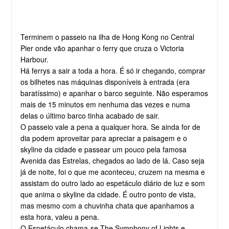
Terminem o passeio na ilha de Hong Kong no Central
Pier onde vão apanhar o ferry que cruza o Victoria
Harbour.
Há ferrys a sair a toda a hora. É só ir chegando, comprar
os bilhetes nas máquinas disponíveis à entrada (era
baratíssimo) e apanhar o barco seguinte. Não esperamos
mais de 15 minutos em nenhuma das vezes e numa
delas o último barco tinha acabado de sair.
O passeio vale a pena a qualquer hora. Se ainda for de
dia podem aproveitar para apreciar a paisagem e o
skyline da cidade e passear um pouco pela famosa
Avenida das Estrelas, chegados ao lado de lá. Caso seja
já de noite, foi o que me aconteceu, cruzem na mesma e
assistam do outro lado ao espetáculo diário de luz e som
que anima o skyline da cidade. É outro ponto de vista,
mas mesmo com a chuvinha chata que apanhamos a
esta hora, valeu a pena.
O Espetáculo chama-se The Symphony of Lights e