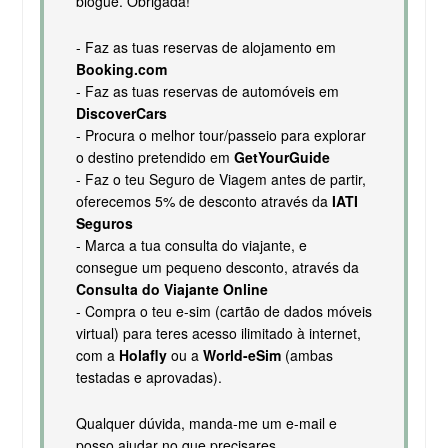
blogue. Obrigada!
- Faz as tuas reservas de alojamento em
Booking.com
- Faz as tuas reservas de automóveis em
DiscoverCars
- Procura o melhor tour/passeio para explorar
o destino pretendido em
GetYourGuide
- Faz o teu Seguro de Viagem antes de partir,
oferecemos 5% de desconto através da
IATI
Seguros
- Marca a tua consulta do viajante, e
consegue um pequeno desconto, através da
Consulta do Viajante Online
- Compra o teu e-sim (cartão de dados móveis
virtual) para teres acesso ilimitado à internet,
com a
Holafly
ou a
World-eSim
(ambas
testadas e aprovadas).
Qualquer dúvida, manda-me um e-mail e
posso ajudar no que precisares.