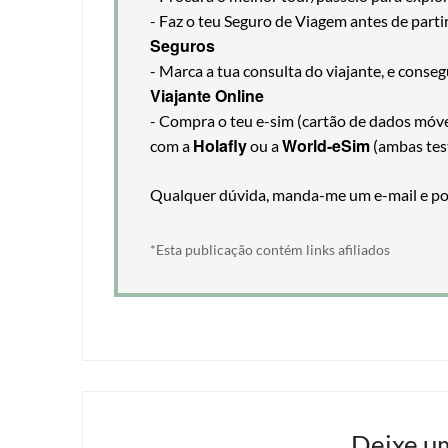
- Faz o teu Seguro de Viagem antes de part
Seguros
- Marca a tua consulta do viajante, e cons
Viajante Online
- Compra o teu e-sim (cartão de dados móveis
Holafly
World-eSim
com a
ou a
(ambas tes
Qualquer dúvida, manda-me um e-mail e pos
*Esta publicação contém links afiliados
Deixe u