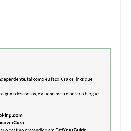
ndependente, tal como eu faço, usa os links que
r alguns descontos, e ajudar-me a manter o blogue.
oking.com
scoverCars
GetYourGuide
rar o destino pretendido em